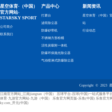
星空体育·（中国）
产品中心
新闻资讯
官方网站-
打磨台
星空体育·（中国）
STARSKY SPORT
滤筒除尘器
站
公司简介
防爆砂带机
行业动态
联系我们
不锈钢方形粉桶
活性炭吸附一体机
防爆环保抛光除尘器
气动喷淋式防爆除尘器
Copyright © 202
江南官方网站_江南jiangnan（中国）
压球平台-压球(中国)一站式服务平
体育·九游官方网站-九游（中国）
乐鱼官方网页版-乐鱼(中国)
乐鱼官方网
ky.com_开元(中国)