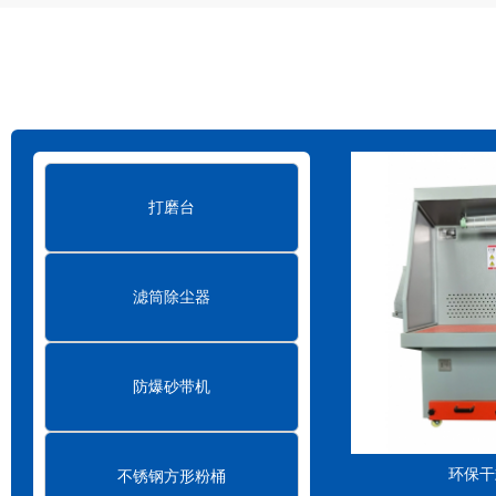
滤筒式脉冲除尘器的结构特点
2023-07-21
滤筒式脉冲除尘器和袋式除尘器有什么区别？
2023
真空清扫设备在环保行业中的作用
2023-07-21
布袋式除尘器的结构及原理
2023-07-21
打磨台
布袋式除尘器的小知识
2023-07-21
滤筒除尘器
防爆砂带机
环保干
不锈钢方形粉桶