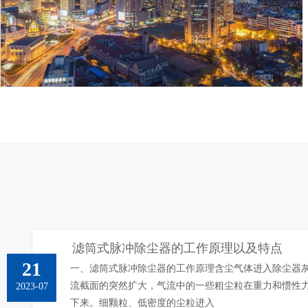
滤筒式脉冲除尘器的工作原理以及特点
21
一、滤筒式脉冲除尘器的工作原理含尘气体进入除尘器
流截面的突然扩大，气流中的一些粗尘粒在重力和惯性
2023-07
下来。细颗粒、低密度的尘粒进入