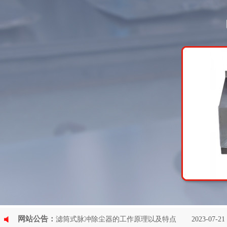
网站公告：
滤筒式脉冲除尘器的工作原理以及特点
2023-07-21