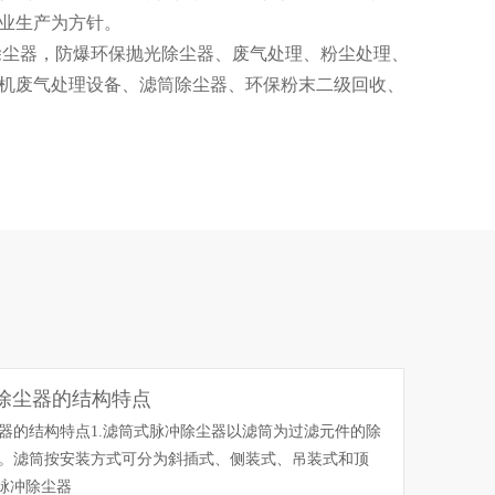
业生产为方针。
除尘器，防爆环保抛光除尘器、废气处理、粉尘处理、
机废气处理设备、滤筒除尘器、环保粉末二级回收、
酸雾净化塔、pp喷淋塔、高效水帘柜等粉尘处理相关
培养一批高级工程师和一支训练有素、经验丰富的生
粉尘处理工程的全套服务。包括顾问咨询、工程设
、运行维护等一条龙服务)。
除尘器的结构特点
器的结构特点1.滤筒式脉冲除尘器以滤筒为过滤元件的除
。滤筒按安装方式可分为斜插式、侧装式、吊装式和顶
式脉冲除尘器