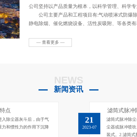
公司坚持以产品质量为根本，以科学管理、科学专
公司主要产品和工程项目有:气动喷淋式防爆
静电除烟、催化燃烧设备、活性炭吸附、等各类有
布袋除尘器等各种类型除尘器、环保高效净化柜、
设备。本公司拥有一流的管理人才和销售队伍，并
— 查看更多 —
产施工安装队伍，全心全意为客户提供废气处理及
计、项目设计、项目管理(设计、生产、安装、调试
NEWS
新闻资讯
特点
滤筒式脉冲
21
进入除尘器灰斗后，由于气
滤筒式脉冲除尘
重力和惯性力的作用下沉降
尘器或脉冲喷吹
2023-07
装式。2.滤筒