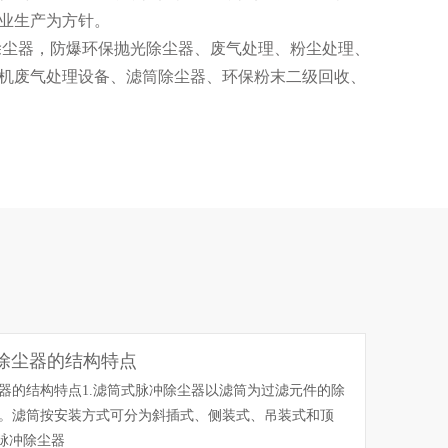
业生产为方针。
除尘器，防爆环保抛光除尘器、废气处理、粉尘处理、
机废气处理设备、滤筒除尘器、环保粉末二级回收、
酸雾净化塔、pp喷淋塔、高效水帘柜等粉尘处理相关
培养一批高级工程师和一支训练有素、经验丰富的生
粉尘处理工程的全套服务。包括顾问咨询、工程设
、运行维护等一条龙服务)。
除尘器的结构特点
器的结构特点1.滤筒式脉冲除尘器以滤筒为过滤元件的除
。滤筒按安装方式可分为斜插式、侧装式、吊装式和顶
式脉冲除尘器