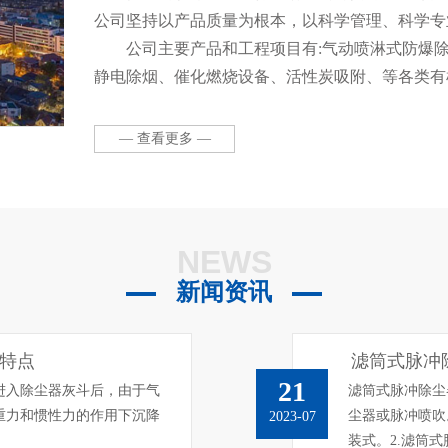
公司坚持以产品质量为根本，以科学管理、科学专
公司主要产品和工程项目有:气动喷淋式防爆
静电除烟、催化燃烧设备、活性炭吸附、等各类有
布袋除尘器等各种类型除尘器、环保高效净化柜、
设备。本公司拥有一流的管理人才和销售队伍，并
— 查看更多 —
产施工安装队伍，全心全意为客户提供废气处理及
计、项目设计、项目管理(设计、生产、安装、调试
NEWS
新闻资讯
特点
滤筒式脉冲
21
进入除尘器灰斗后，由于气
滤筒式脉冲除尘
重力和惯性力的作用下沉降
尘器或脉冲喷吹
2023-07
装式。2.滤筒