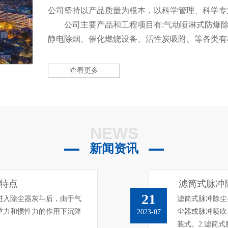
公司坚持以产品质量为根本，以科学管理、科学专
公司主要产品和工程项目有:气动喷淋式防爆
静电除烟、催化燃烧设备、活性炭吸附、等各类有
布袋除尘器等各种类型除尘器、环保高效净化柜、
设备。本公司拥有一流的管理人才和销售队伍，并
— 查看更多 —
产施工安装队伍，全心全意为客户提供废气处理及
计、项目设计、项目管理(设计、生产、安装、调试
NEWS
新闻资讯
特点
滤筒式脉冲
21
进入除尘器灰斗后，由于气
滤筒式脉冲除尘
重力和惯性力的作用下沉降
尘器或脉冲喷吹
2023-07
装式。2.滤筒