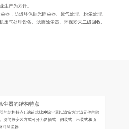
业生产为方针。
除尘器，防爆环保抛光除尘器、废气处理、粉尘处理、
机废气处理设备、滤筒除尘器、环保粉末二级回收、
酸雾净化塔、pp喷淋塔、高效水帘柜等粉尘处理相关
培养一批高级工程师和一支训练有素、经验丰富的生
粉尘处理工程的全套服务。包括顾问咨询、工程设
、运行维护等一条龙服务)。
除尘器的结构特点
器的结构特点1.滤筒式脉冲除尘器以滤筒为过滤元件的除
。滤筒按安装方式可分为斜插式、侧装式、吊装式和顶
式脉冲除尘器